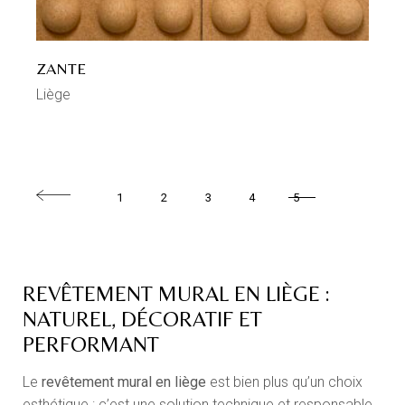
ZANTE
Liège
1
2
3
4
5
REVÊTEMENT MURAL EN LIÈGE :
NATUREL, DÉCORATIF ET
PERFORMANT
Le
revêtement mural en liège
est bien plus qu’un choix
esthétique : c’est une solution technique et responsable.