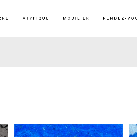
RRE
ATYPIQUE
MOBILIER
RENDEZ-VO
erre
Liège
Mobilier
éton
Cuir marin
Moucharabieh
Terrazzo Marin
Fiches
techniques