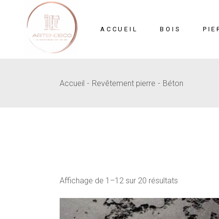
Skip
to
the
content
ACCUEIL
BOIS
PIE
Accueil
Revêtement pierre
Béton
Mosaïque
Pi
MDF Sculpté
B
Affichage de 1–12 sur 20 résultats