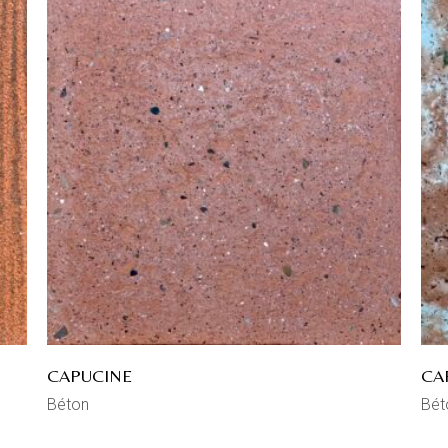
CAPUCINE
CA
Béton
Bét