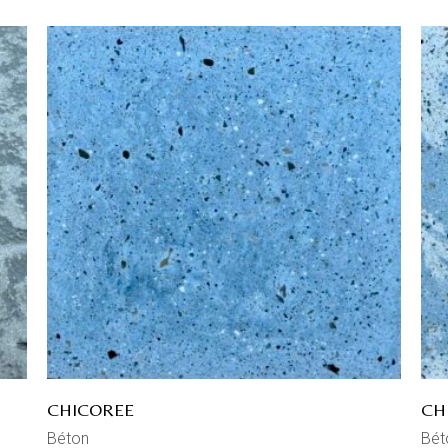
CHICOREE
CH
Béton
Bét