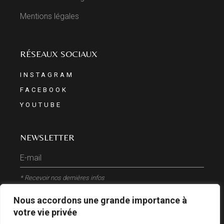
Mentions légales
RÉSEAUX SOCIAUX
INSTAGRAM
FACEBOOK
YOUTUBE
NEWSLETTER
* Recevoir nos dernières infos
Nous accordons une grande importance à
ENVOYER
votre vie privée