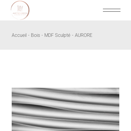
Skip
to
the
content
Accueil
Bois
MDF Sculpté
AURORE