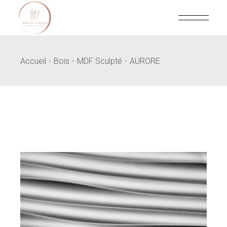
Skip
to
the
content
Accueil
Bois
MDF Sculpté
AURORE