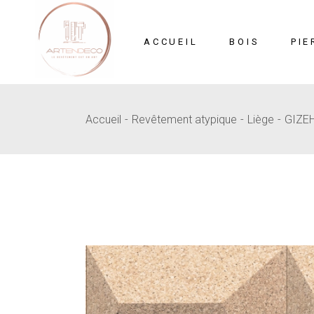
Skip
to
the
content
ACCUEIL
BOIS
PIE
Accueil
Revêtement atypique
Liège
GIZE
Mosaïque
Pi
MDF Sculpté
B