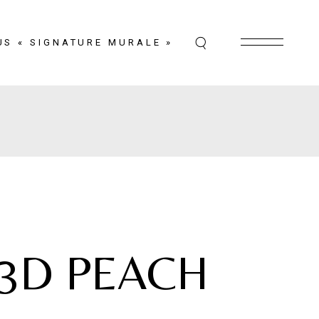
US « SIGNATURE MURALE »
 3D PEACH