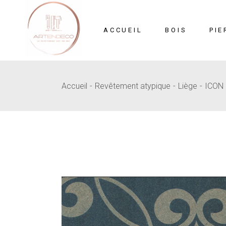
Skip
to
the
content
ACCUEIL
BOIS
PIE
Accueil
Revêtement atypique
Liège
ICON
Mosaïque
Pi
MDF Sculpté
B