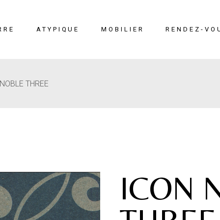
RRE
ATYPIQUE
MOBILIER
RENDEZ-VO
 NOBLE THREE
erre
Liège
Mobilier
éton
Cuir marin
Moucharabieh
Terrazzo Marin
Fiches
techniques
ICON 