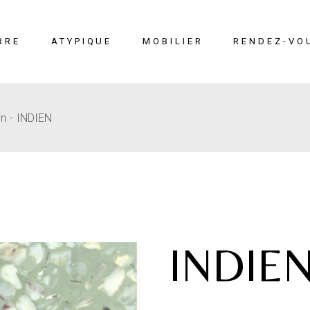
RRE
ATYPIQUE
MOBILIER
RENDEZ-VO
in
INDIEN
erre
Liège
Mobilier
éton
Cuir marin
Moucharabieh
Terrazzo Marin
Fiches
techniques
INDIE