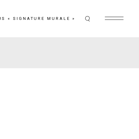
US « SIGNATURE MURALE »
N