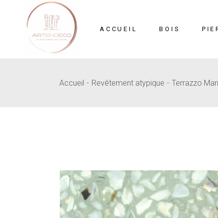
Skip
to
the
content
ACCUEIL
BOIS
PIE
Accueil
Revêtement atypique
Terrazzo Mar
Mosaïque
Pi
MDF Sculpté
B