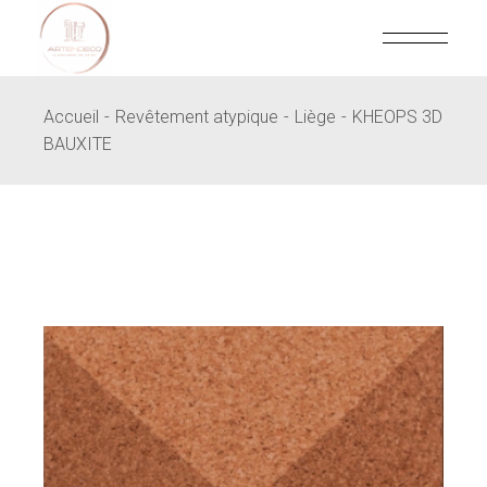
Skip
to
the
content
Accueil
Revêtement atypique
Liège
KHEOPS 3D
BAUXITE