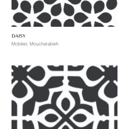
DAISY
Mobilier
Moucharabieh