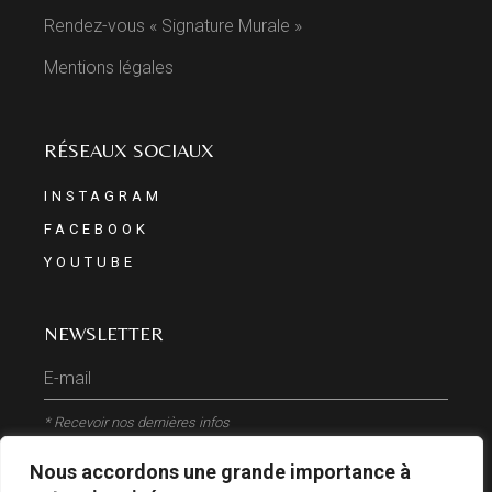
Rendez-vous « Signature Murale »
Mentions légales
RÉSEAUX SOCIAUX
INSTAGRAM
FACEBOOK
YOUTUBE
NEWSLETTER
* Recevoir nos dernières infos
Nous accordons une grande importance à
ENVOYER