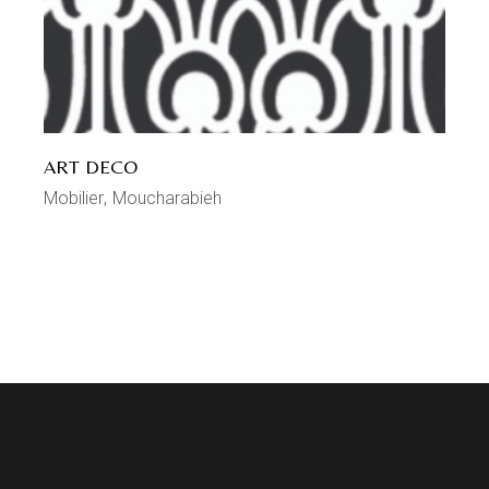
ART DECO
Mobilier
Moucharabieh