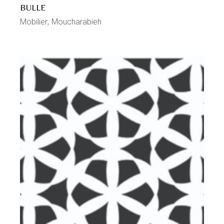
BULLE
Mobilier
Moucharabieh