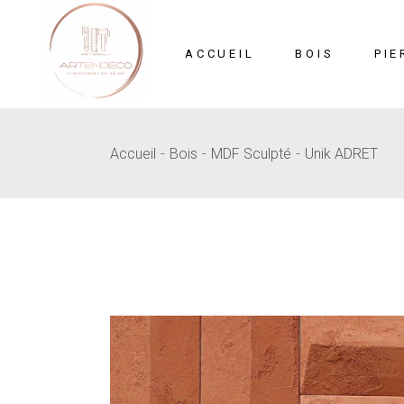
Skip
to
the
content
ACCUEIL
BOIS
PIE
Accueil
Bois
MDF Sculpté
Unik ADRET
Mosaïque
Pi
MDF Sculpté
B