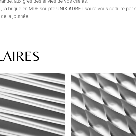
ande, aux grés des envies de vos clients.
 , la brique en MDF sculpté
UNIK
ADRET
saura vous séduire par s
 de la journée.
LAIRES