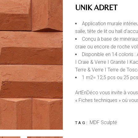
UNIK ADRET
Application murale intérie
salle, tête de lit ou hall d’accu
Conçu à base de minéraux 
craie ou encore de roche vol
Disponible en 14 coloris :
I Craie & Verre I Granite I Kao
Terre & Verre I Terre de Tos
1 m2= 12,5 pcs ou 25 pcs 
ArtEnDéco vous invite à vous
« Fiches techniques » où vou
MDF Sculpté
TAG: