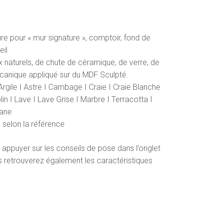
ure pour « mur signature », comptoir, fond de
eil
naturels, de chute de céramique, de verre, de
canique appliqué sur du MDF Sculpté.
 Argile I Astre I Cambage I Craie I Craie Blanche
lin I Lave I Lave Grise I Marbre I Terracotta I
cane
selon la référence
 appuyer sur les conseils de pose dans l’onglet
s retrouverez également les caractéristiques