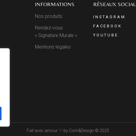
INFORMATIONS
RÉSEAUX SOCIA
Nos produits
INSTAGRAM
FACEBOOK
Rendez-vous
« Signature Murale »
YOUTUBE
Mentions légales
Fait avec amour ♡ by
Com&Design
© 2025