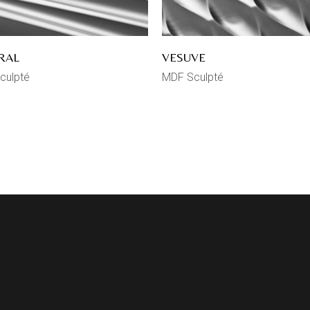
RAL
VESUVE
culpté
MDF Sculpté