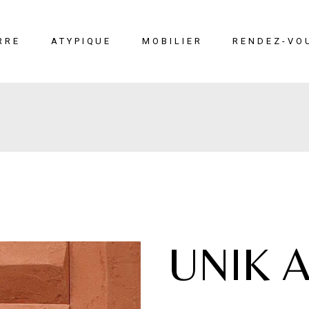
RRE
ATYPIQUE
MOBILIER
RENDEZ-VO
erre
Liège
Mobilier
éton
Cuir marin
Moucharabieh
Terrazzo Marin
Fiches
techniques
UNIK 