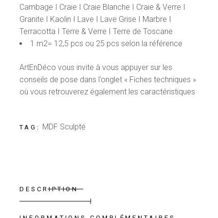
Cambage I Craie I Craie Blanche I Craie & Verre I
Granite I Kaolin I Lave I Lave Grise I Marbre I
Terracotta I Terre & Verre I Terre de Toscane
1 m2= 12,5 pcs ou 25 pcs selon la référence
ArtEnDéco vous invite à vous appuyer sur les
conseils de pose dans l’onglet « Fiches techniques »
où vous retrouverez également les caractéristiques
MDF Sculpté
TAG:
DESCRIPTION
INFORMATIONS COMPLÉMENTAIRES