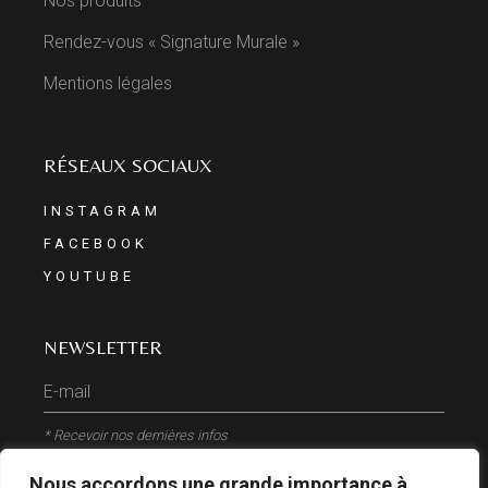
Nos produits
Rendez-vous « Signature Murale »
Mentions légales
RÉSEAUX SOCIAUX
INSTAGRAM
FACEBOOK
YOUTUBE
NEWSLETTER
* Recevoir nos dernières infos
Nous accordons une grande importance à