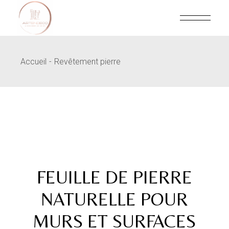
Skip
to
the
content
Accueil
Revêtement pierre
FEUILLE DE PIERRE
NATURELLE POUR
MURS ET SURFACES