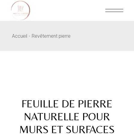
Skip
to
the
content
Accueil
Revêtement pierre
FEUILLE DE PIERRE
NATURELLE POUR
MURS ET SURFACES