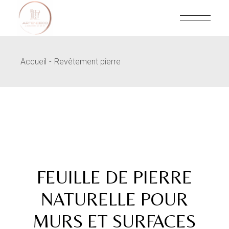
Skip
to
the
content
Accueil
Revêtement pierre
FEUILLE DE PIERRE
NATURELLE POUR
MURS ET SURFACES