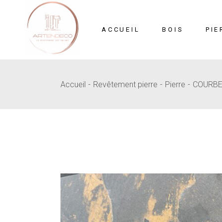
Skip
to
the
content
ACCUEIL
BOIS
PIE
Accueil
Revêtement pierre
Pierre
COURB
Mosaïque
Pi
MDF Sculpté
B