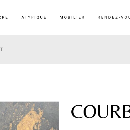
RRE
ATYPIQUE
MOBILIER
RENDEZ-VO
ET
erre
Liège
Mobilier
éton
Cuir marin
Moucharabieh
Terrazzo Marin
Fiches
techniques
COUR