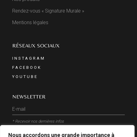
Rendez-vous « Signature Murale »
Mentions légales
RÉSEAUX SOCIAUX
INSTAGRAM
FACEBOOK
YOUTUBE
NEWSLETTER
* Recevoir nos dernières infos
Nous accordons une grande importance à
ENVOYER