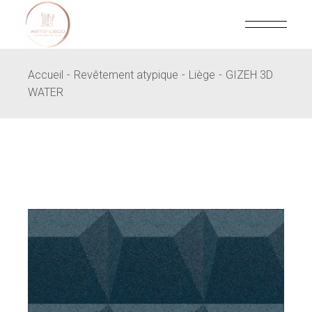
Skip
to
the
content
Accueil
Revêtement atypique
Liège
GIZEH 3D
WATER