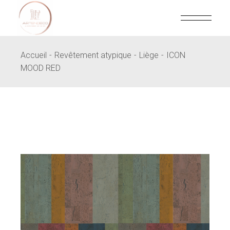
Skip
to
the
content
Accueil
Revêtement atypique
Liège
ICON
MOOD RED