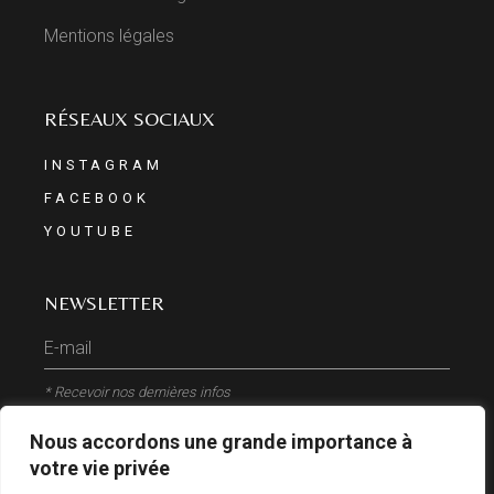
Mentions légales
RÉSEAUX SOCIAUX
INSTAGRAM
FACEBOOK
YOUTUBE
NEWSLETTER
* Recevoir nos dernières infos
Nous accordons une grande importance à
ENVOYER
votre vie privée