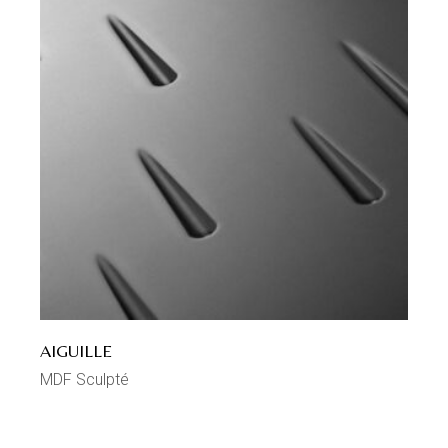
AIGUILLE
MDF Sculpté