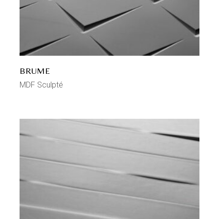
BRUME
MDF Sculpté