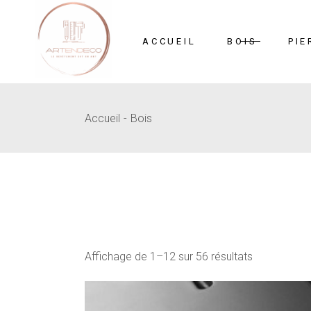
Skip
to
the
content
ACCUEIL
BOIS
PIE
Accueil
Bois
Mosaïque
Pi
MDF Sculpté
B
Affichage de 1–12 sur 56 résultats