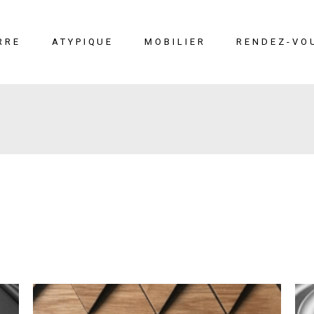
RRE
ATYPIQUE
MOBILIER
RENDEZ-VO
erre
Liège
Mobilier
éton
Cuir marin
Moucharabieh
Terrazzo Marin
Fiches
techniques