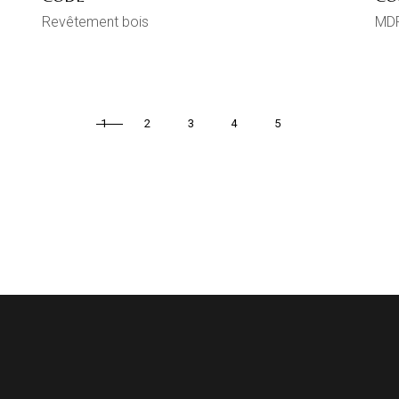
Revêtement bois
MDF
1
2
3
4
5