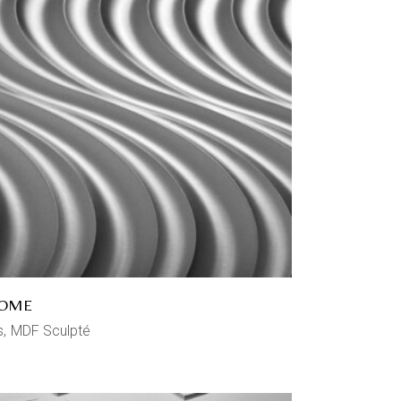
OME
s
MDF Sculpté