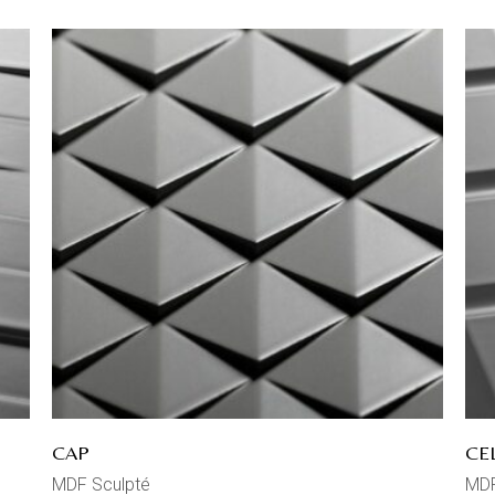
CAP
CE
MDF Sculpté
MDF