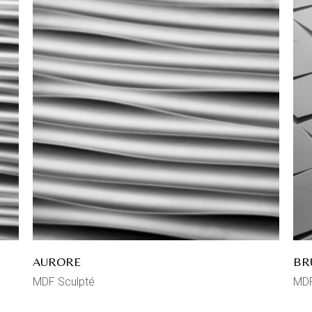
AURORE
BR
MDF Sculpté
MDF