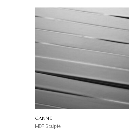
CANNE
MDF Sculpté