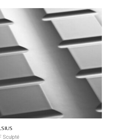
LSIUS
 Sculpté