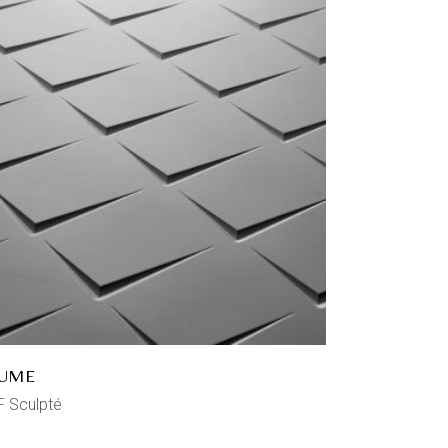
UME
 Sculpté