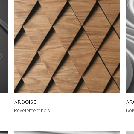
ARDOISE
AR
Revêtement bois
Boi