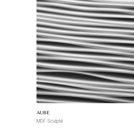
AUBE
MDF Sculpté