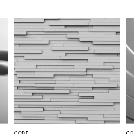
CODE
CO