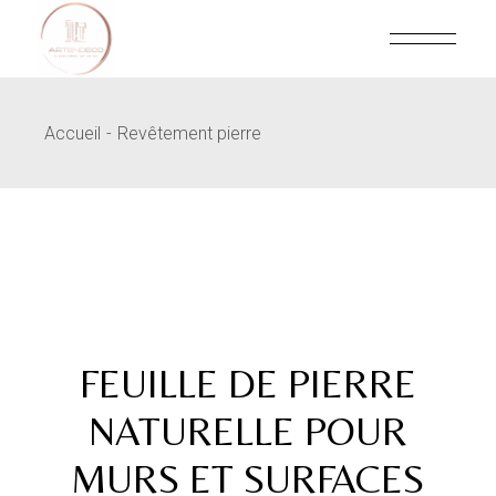
Skip
to
the
content
Accueil
Revêtement pierre
FEUILLE DE PIERRE
NATURELLE POUR
MURS ET SURFACES