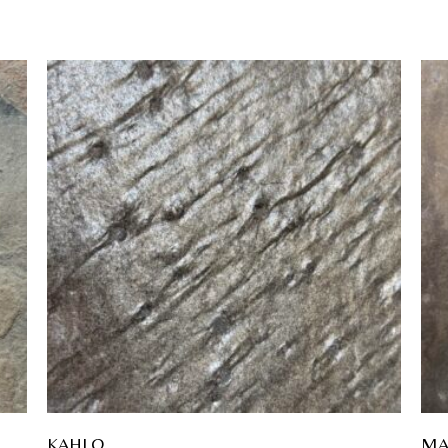
KAHLO
MA