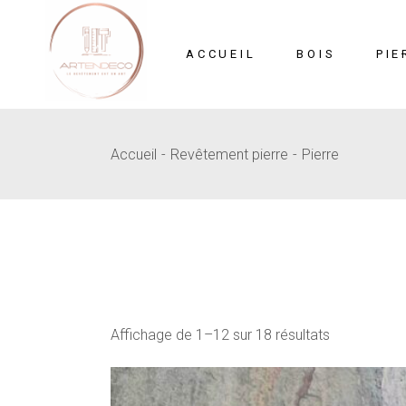
Skip
to
the
content
ACCUEIL
BOIS
PIE
Accueil
Revêtement pierre
Pierre
Mosaïque
Pi
MDF Sculpté
B
Affichage de 1–12 sur 18 résultats