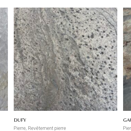
DUFY
GA
Pierre
Revêtement pierre
Pier