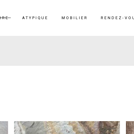
RRE
ATYPIQUE
MOBILIER
RENDEZ-VO
erre
Liège
Mobilier
éton
Cuir marin
Moucharabieh
Terrazzo Marin
Fiches
techniques