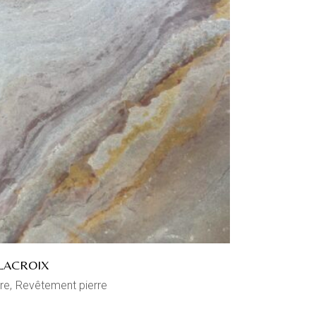
LACROIX
re
Revêtement pierre