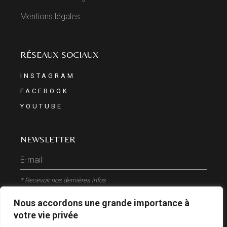
Mentions légales
RÉSEAUX SOCIAUX
INSTAGRAM
FACEBOOK
YOUTUBE
NEWSLETTER
* Recevoir nos dernières infos
Nous accordons une grande importance à
ENVOYER
votre vie privée