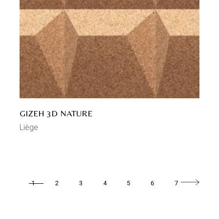
GIZEH 3D NATURE
Liège
1
2
3
4
5
6
7