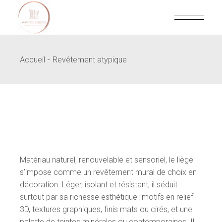
Skip
to
the
content
Accueil
Revêtement atypique
Matériau naturel, renouvelable et sensoriel, le liège
s’impose comme un revêtement mural de choix en
décoration. Léger, isolant et résistant, il séduit
surtout par sa richesse esthétique : motifs en relief
3D, textures graphiques, finis mats ou cirés, et une
palette de teintes minérales ou contemporaines. Il