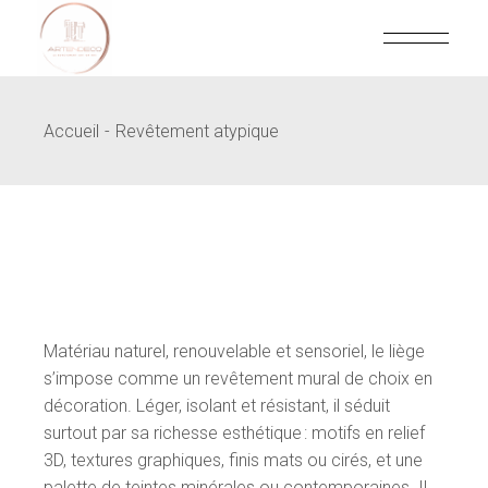
Skip
to
the
content
Accueil
Revêtement atypique
Matériau naturel, renouvelable et sensoriel, le liège
s’impose comme un revêtement mural de choix en
décoration. Léger, isolant et résistant, il séduit
surtout par sa richesse esthétique : motifs en relief
3D, textures graphiques, finis mats ou cirés, et une
palette de teintes minérales ou contemporaines. Il