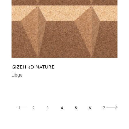
GIZEH 3D NATURE
Liège
1
2
3
4
5
6
7