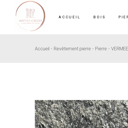
Skip
to
the
content
ACCUEIL
BOIS
PIE
Accueil
Revêtement pierre
Pierre
VERME
Mosaïque
Pi
MDF Sculpté
B