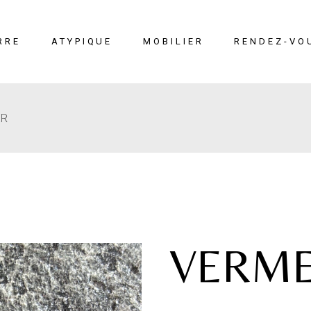
RRE
ATYPIQUE
MOBILIER
RENDEZ-VO
ER
erre
Liège
Mobilier
éton
Cuir marin
Moucharabieh
Terrazzo Marin
Fiches
techniques
VERM