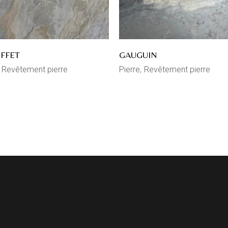
FFET
GAUGUIN
Revêtement pierre
Pierre
Revêtement pierre