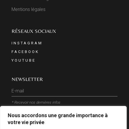
Mentions légales
RÉSEAUX SOCIAUX
INSTAGRAM
FACEBOOK
YOUTUBE
NEWSLETTER
* Recevoir nos dernières infos
Nous accordons une grande importance à
ENVOYER
votre vie privée