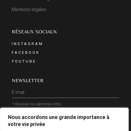
Mentions légales
RÉSEAUX SOCIAUX
INSTAGRAM
FACEBOOK
YOUTUBE
NEWSLETTER
* Recevoir nos dernières infos
Nous accordons une grande importance à
ENVOYER
votre vie privée