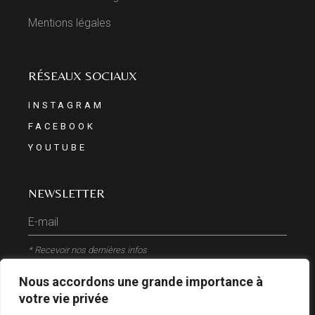
Mentions légales
RÉSEAUX SOCIAUX
INSTAGRAM
FACEBOOK
YOUTUBE
NEWSLETTER
* Recevoir nos dernières infos
Nous accordons une grande importance à
ENVOYER
votre vie privée