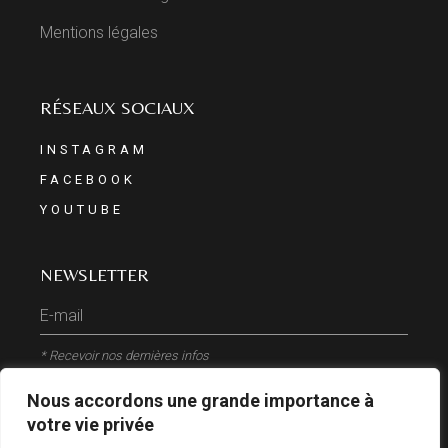
Mentions légales
RÉSEAUX SOCIAUX
INSTAGRAM
FACEBOOK
YOUTUBE
NEWSLETTER
* Recevoir nos dernières infos
Nous accordons une grande importance à
ENVOYER
votre vie privée