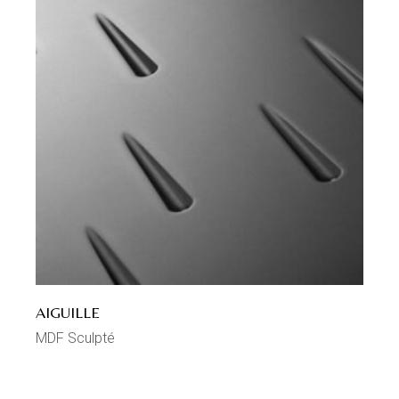
AIGUILLE
MDF Sculpté