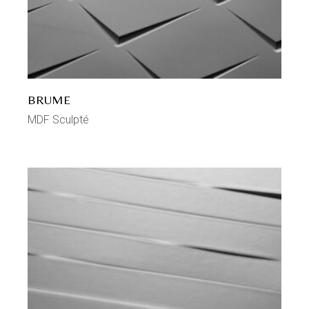
BRUME
MDF Sculpté