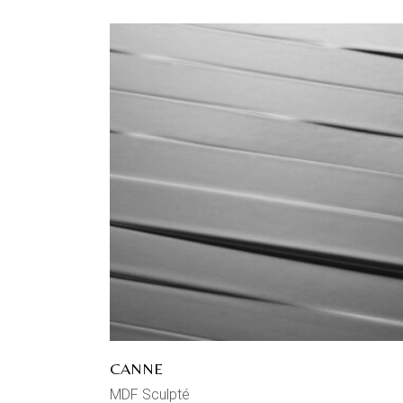
CANNE
MDF Sculpté