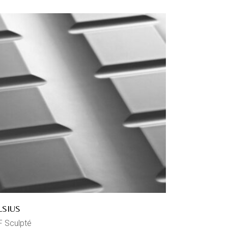
LSIUS
 Sculpté