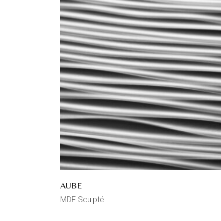
AUBE
MDF Sculpté