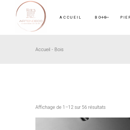
Skip
to
the
content
ACCUEIL
BOIS
PIE
Accueil
Bois
Mosaïque
Pi
MDF Sculpté
B
Affichage de 1–12 sur 56 résultats