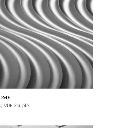
OME
s
MDF Sculpté