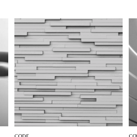
CODE
CO