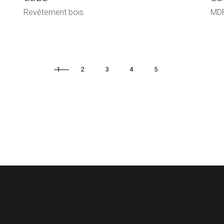
Revêtement bois
MDF
1
2
3
4
5