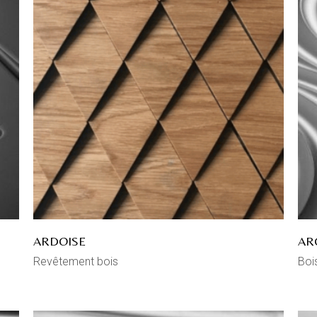
ARDOISE
AR
Revêtement bois
Boi