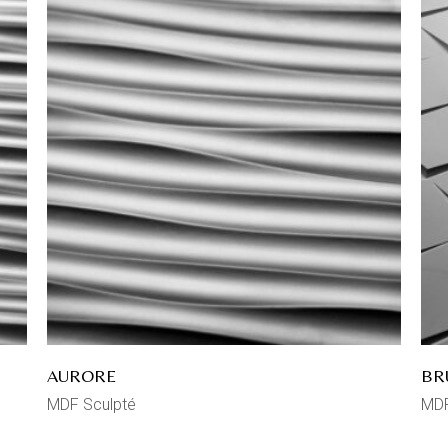
AURORE
BR
MDF Sculpté
MDF