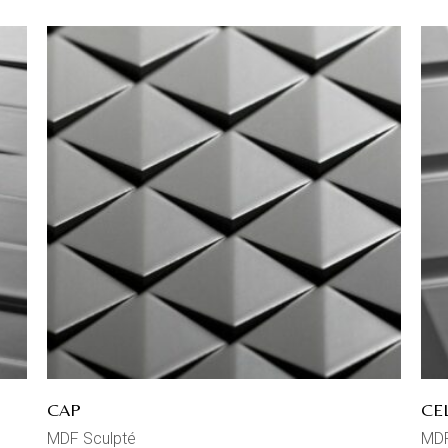
CAP
CE
MDF Sculpté
MDF