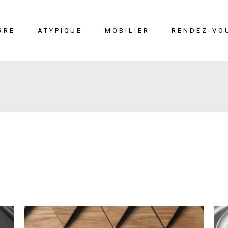
RRE
ATYPIQUE
MOBILIER
RENDEZ-VO
erre
Liège
Mobilier
éton
Cuir marin
Moucharabieh
Terrazzo Marin
Fiches
techniques