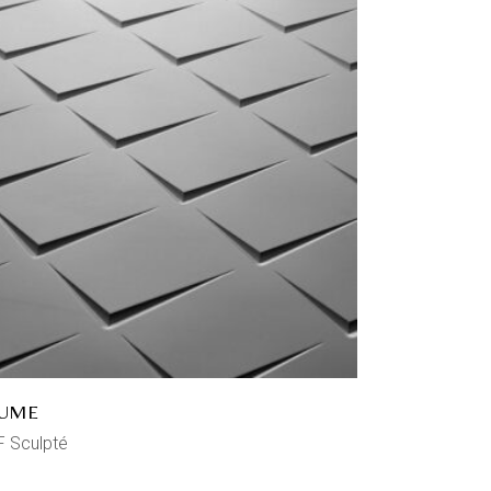
UME
 Sculpté