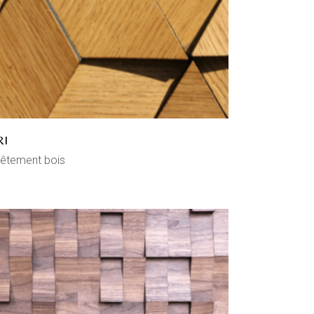
RI
êtement bois