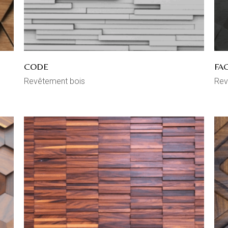
CODE
FA
Revêtement bois
Rev