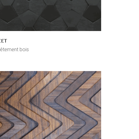
CET
êtement bois