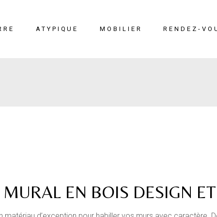
RRE
ATYPIQUE
MOBILIER
RENDEZ-VO
erre
Liège
Mobilier
éton
Cuir marin
Moucharabieh
Terrazzo Marin
Fiches
techniques
MURAL EN BOIS DESIGN E
 un matériau d’exception pour habiller vos murs avec caractère. 