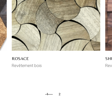
ROSACE
SH
Revêtement bois
Rev
1
2