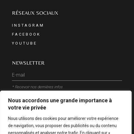
RÉSEAUX SOCIAUX
INSTAGRAM
FACEBOOK
YOUTUBE
NEWSLETTER
* Recevoir nos dernières infos
Nous accordons une grande importance à
ENVOYER
votre vie privée
Nous utilisons des cookies pour améliorer votre expérience
de navigation, vous proposer des publicités ou du contenu
personnalisés et analyser notre trafic. En cliquant sur «