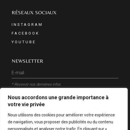
RÉSEAUX SOCIAUX
INSTAGRAM
FACEBOOK
YOUTUBE
NEWSLETTER
* Recevoir nos dernières infos
Nous accordons une grande importance à
ENVOYER
votre vie privée
Nous utilisons des cookies pour améliorer votre expérience
de navigation, vous proposer des publicités ou du contenu
personnalisés et analyser notre trafic. En cliquant sur «