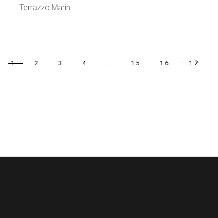
Terrazzo Marin
1
2
3
4
…
15
16
17