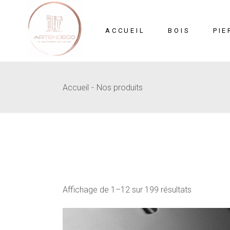
Skip
to
the
content
ACCUEIL
BOIS
PIE
Accueil
Nos produits
Mosaïque
Pi
MDF Sculpté
B
Affichage de 1–12 sur 199 résultats