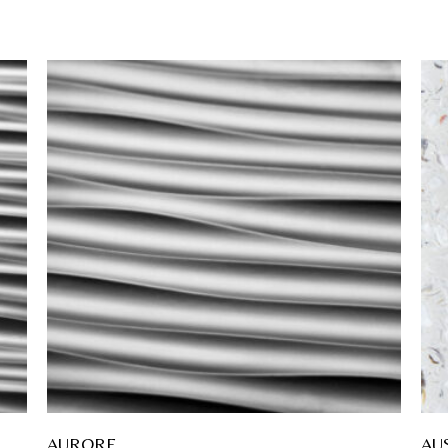
AURORE
AU