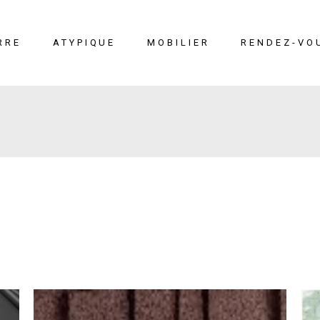
RRE
ATYPIQUE
MOBILIER
RENDEZ-VO
erre
Liège
Mobilier
éton
Cuir marin
Moucharabieh
Terrazzo Marin
Fiches
techniques