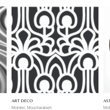
ART DECO
AS
Mobilier
Moucharabieh
Mob