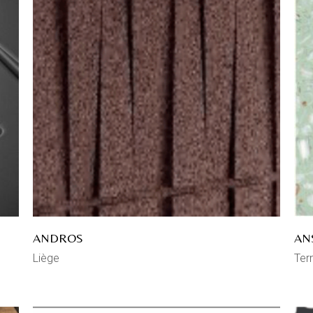
ANDROS
AN
Liège
Ter