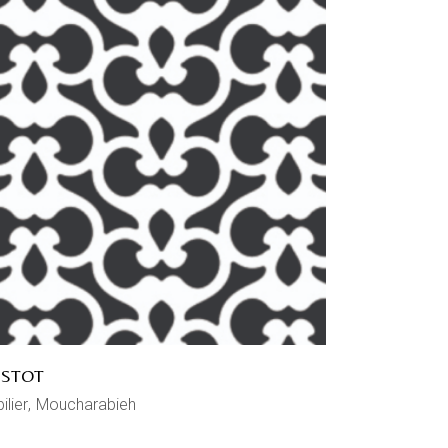
ISTOT
ilier
Moucharabieh