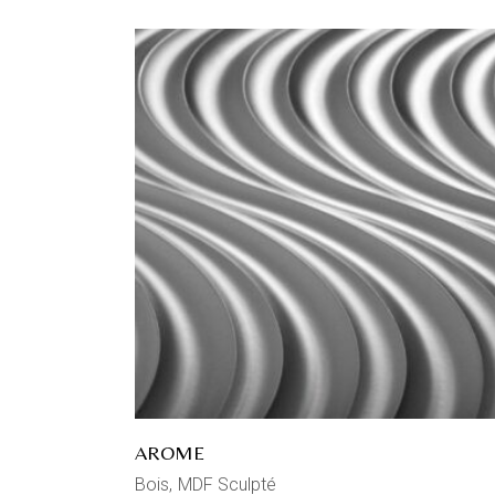
AROME
Bois
MDF Sculpté