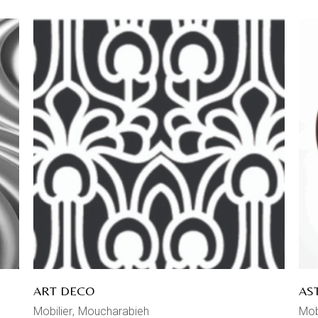
ART DECO
AS
Mobilier
Moucharabieh
Mob