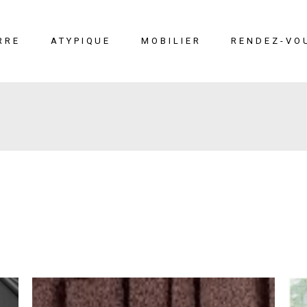
RRE
ATYPIQUE
MOBILIER
RENDEZ-VO
erre
Liège
Mobilier
éton
Cuir marin
Moucharabieh
Terrazzo Marin
Fiches
techniques