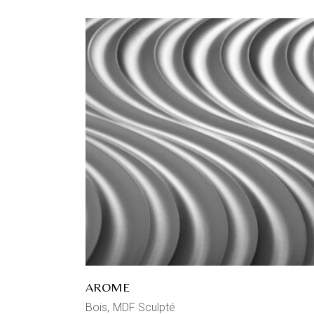
AROME
Bois
MDF Sculpté