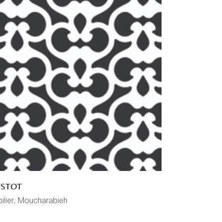
ISTOT
ilier
Moucharabieh