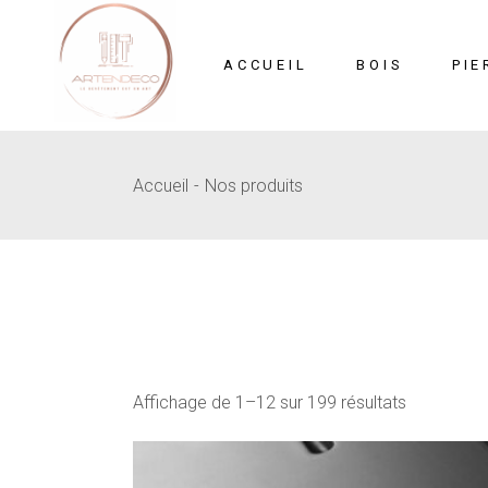
Skip
to
the
content
ACCUEIL
BOIS
PIE
Accueil
Nos produits
Mosaïque
Pi
MDF Sculpté
B
Affichage de 1–12 sur 199 résultats