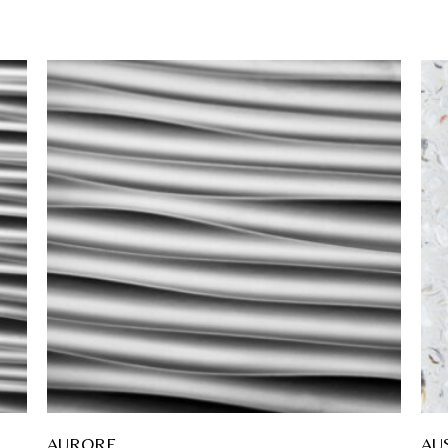
AURORE
AU