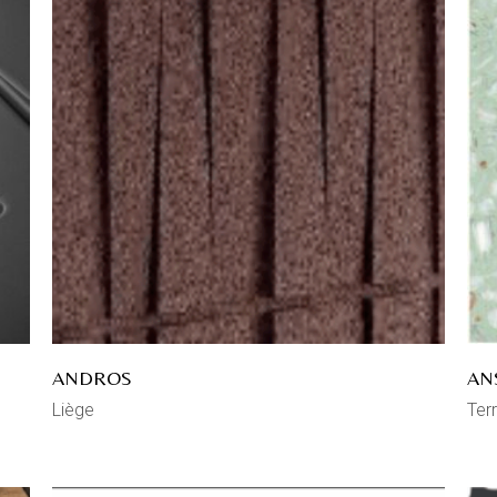
ANDROS
AN
Liège
Ter