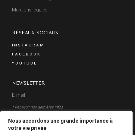
Mentions légales
RÉSEAUX SOCIAUX
INSTAGRAM
FACEBOOK
YOUTUBE
NEWSLETTER
* Recevoir nos dernières infos
Nous accordons une grande importance à
ENVOYER
votre vie privée