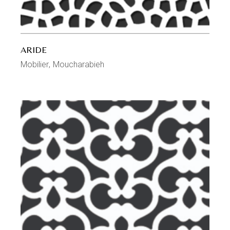
ARIDE
Mobilier
Moucharabieh