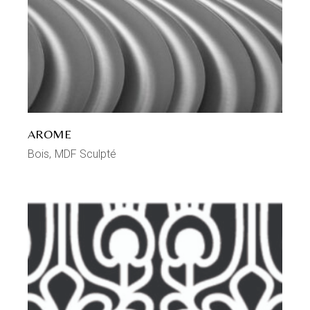
AROME
Bois
MDF Sculpté