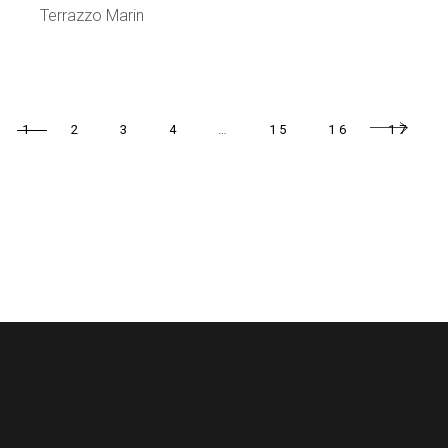
Terrazzo Marin
1
2
3
4
…
15
16
17