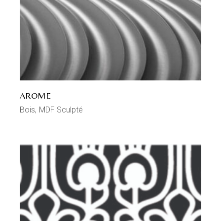
AROME
Bois
MDF Sculpté