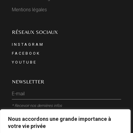
Mentions légales
RÉSEAUX SOCIAUX
INSTAGRAM
FACEBOOK
YOUTUBE
NEWSLETTER
* Recevoir nos dernières infos
Nous accordons une grande importance à
ENVOYER
votre vie privée