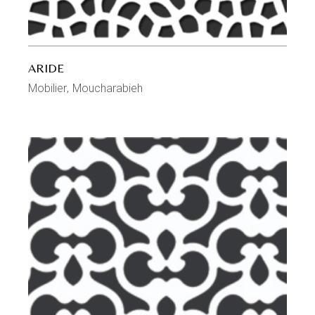
ARIDE
Mobilier
Moucharabieh