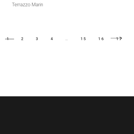
Terrazzo Marin
1
2
3
4
…
15
16
17