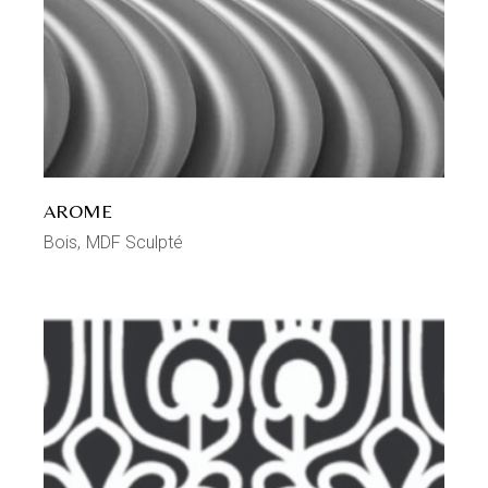
AROME
Bois
MDF Sculpté