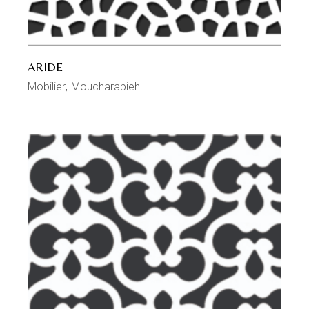
ARIDE
Mobilier
Moucharabieh