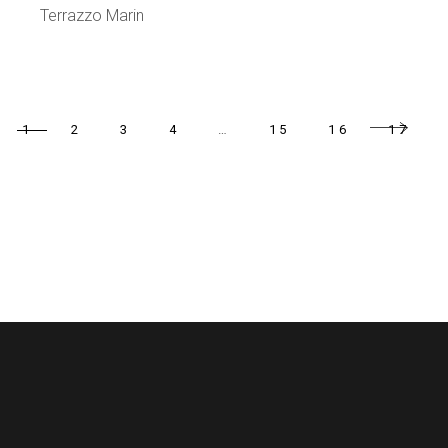
Terrazzo Marin
1
2
3
4
…
15
16
17