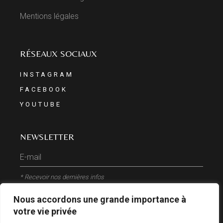
Mentions légales
RÉSEAUX SOCIAUX
INSTAGRAM
FACEBOOK
YOUTUBE
NEWSLETTER
* Recevoir nos dernières infos
Nous accordons une grande importance à
ENVOYER
votre vie privée